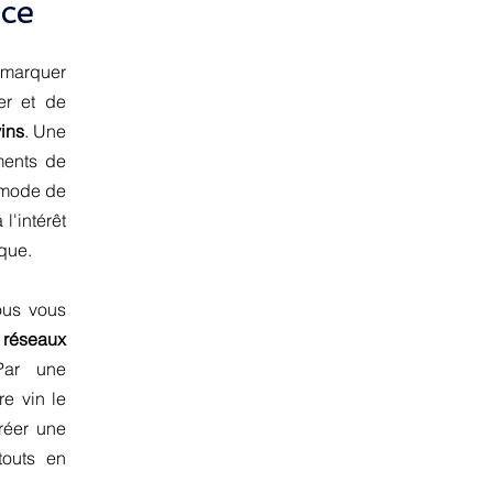
nce
émarquer
er et de
vins
. Une
ments de
 mode de
l'intérêt
que.
ous vous
 réseaux
Par une
re vin le
réer une
touts en