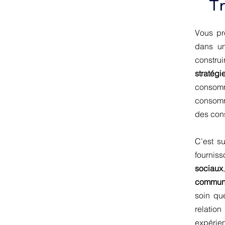
Tr
Vous pr
dans un
constru
stratégi
consomm
consomm
des con
C’est s
fournis
sociaux
communi
soin qu
relatio
expérie