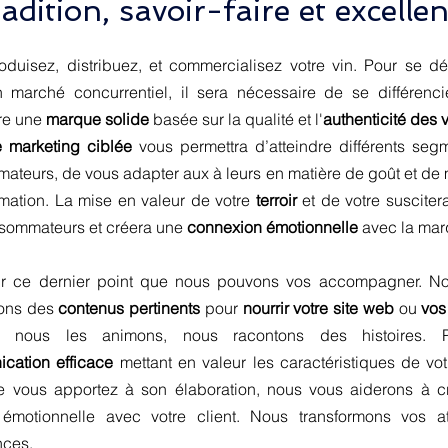
adition, savoir-faire et excelle
oduisez, distribuez, et commercialisez votre vin. Pour se d
 marché concurrentiel, il sera nécessaire de se différenci
ire une
marque solide
basée sur la qualité et l'
authenticité des 
e marketing ciblée
vous permettra d’atteindre différents seg
ateurs, de vous adapter aux à leurs en matière de goût et de
ation. La mise en valeur de votre
terroir
et de votre suscitera 
sommateurs et créera une
connexion émotionnelle
avec la mar
ur ce dernier point que nous pouvons vos accompagner. N
sons des
contenus pertinents
pour
nourrir votre site web
ou
vos
, nous les animons, nous racontons des histoires. 
cation efficace
mettant en valeur les caractéristiques de vot
e vous apportez à son élaboration, nous vous aiderons à c
n émotionnelle avec votre client. Nous transformons vos a
nces.