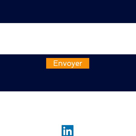
Envoyer
 du Maine 75014 Paris, France
Tél. : 06 60 61 71 83
Politiq